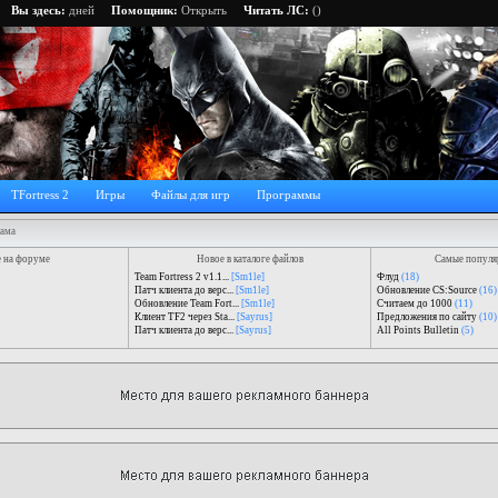
Вы здесь:
дней
Помощник:
Открыть
Читать ЛС:
()
TFortress 2
Игры
Файлы для игр
Программы
лама
 на форуме
Новое в каталоге файлов
Самые популя
Team Fortress 2 v1.1...
[Sm1le]
Флуд
(18)
Патч клиента до верс...
[Sm1le]
Обновление CS:Source
(16)
Обновление Team Fort...
[Sm1le]
Считаем до 1000
(11)
Клиент TF2 через Sta...
[Sayrus]
Предложения по сайту
(10)
Патч клиента до верс...
[Sayrus]
All Points Bulletin
(5)