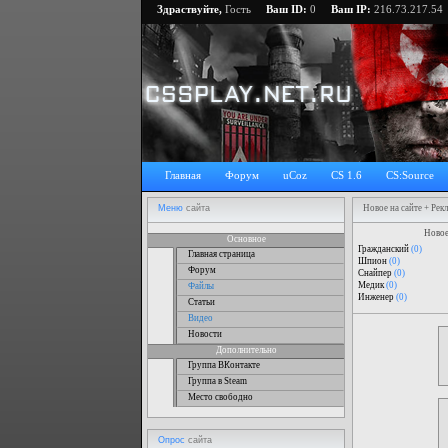
Здраствуйте,
Гость
Ваш ID:
0
Ваш IP:
216.73.217.54
Главная
Форум
uCoz
CS 1.6
CS:Source
Меню
сайта
Новое на сайте + Рек
Новое
Основное
Гражданский
(0)
Главная страница
Шпион
(0)
Форум
Снайпер
(0)
Медик
(0)
Файлы
Инженер
(0)
Статьи
Видео
Новости
Дополнительно
Группа ВКонтакте
Группа в Steam
Место свободно
Опрос
сайта