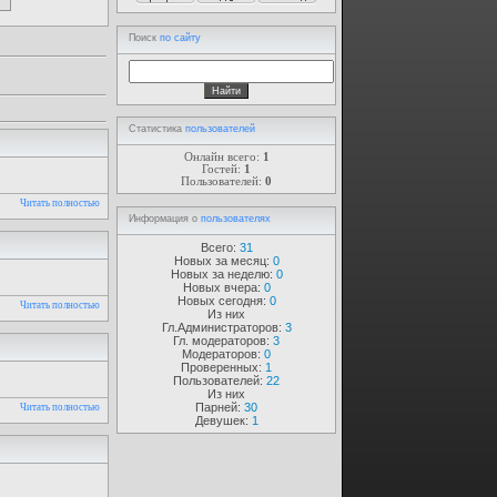
Поиск
по сайту
Статистика
пользователей
Онлайн всего:
1
Гостей:
1
Пользователей:
0
Читать полностью
Информация о
пользователях
Всего:
31
Новых за месяц:
0
Новых за неделю:
0
Новых вчера:
0
Новых сегодня:
0
Читать полностью
Из них
Гл.Администраторов:
3
Гл. модераторов:
3
Модераторов:
0
Проверенных:
1
Пользователей:
22
Из них
Парней:
30
Читать полностью
Девушек:
1