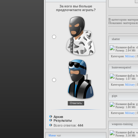
За кого вы больше
предпочитаете играть?
В категории матери
Показано материал
shatter
Название файла: sh
Размер: 2.84 Мб
Категория:
Military
| 
humveeonpatrol
Название файла: 
Размер: 1.07 Мб
Категория:
Military
| 
gign
Название файла: g
Размер: 1.80 Мб
Категория:
Military
| 
Архив
Результаты
weapons-training
Всего ответов:
444
Название файла: w
Размер: 3.50 Мб
Мини
чат