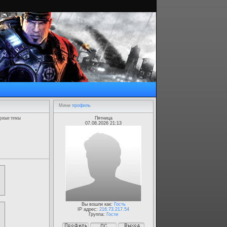
Мини
профиль
рные темы
Пятница
07.08.2026 21:13
Вы вошли как:
Гость
IP адрес:
216.73.217.54
Группа:
Гости