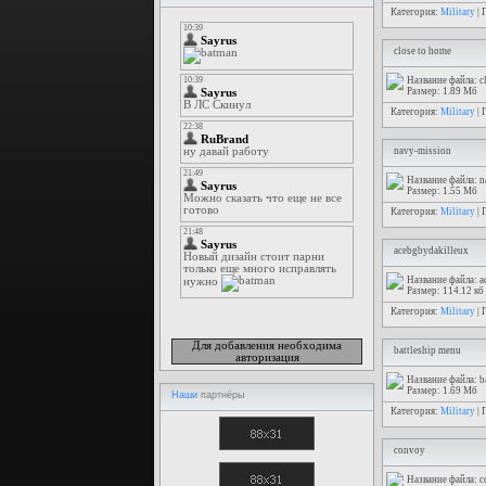
Категория:
Military
| 
close to home
Название файла: c
Размер: 1.89 Мб
Категория:
Military
| 
navy-mission
Название файла: n
Размер: 1.55 Мб
Категория:
Military
| 
acebgbydakilleux
Название файла: a
Размер: 114.12 кб
Категория:
Military
| 
Для добавления необходима
battleship menu
авторизация
Название файла: b
Размер: 1.69 Мб
Наши
партнёры
Категория:
Military
| 
convoy
Название файла: 