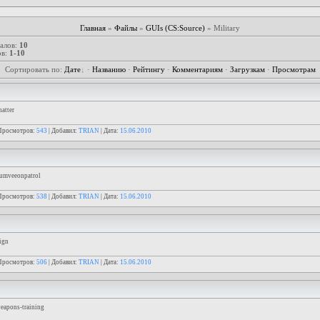
Главная
»
Файлы
»
GUIs (CS:Source)
» Military
алов
:
10
ов
:
1-10
Сортировать по
:
Дате
·
Названию
·
Рейтингу
·
Комментариям
·
Загрузкам
·
Просмотрам
atter
Просмотров:
543
| Добавил:
TRIAN
| Дата:
15.06.2010
humveeonpatrol
Просмотров:
538
| Добавил:
TRIAN
| Дата:
15.06.2010
ign
Просмотров:
506
| Добавил:
TRIAN
| Дата:
15.06.2010
eapons-training