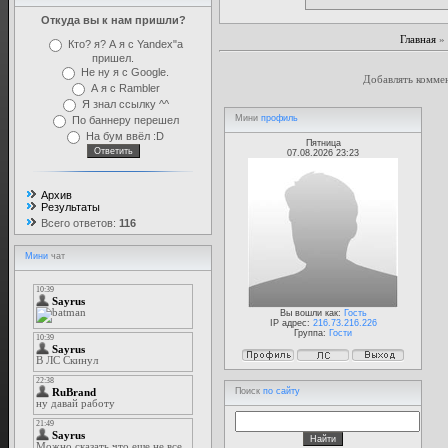
Откуда вы к нам пришли?
Главная
»
Кто? я? А я с Yandex"а
пришел.
Не ну я с Google.
Добавлять коммен
А я с Rambler
Я знал ссылку ^^
Мини
профиль
По баннеру перешел
На бум ввёл :D
Пятница
07.08.2026 23:23
Архив
Результаты
Всего ответов:
116
Мини
чат
Вы вошли как:
Гость
IP адрес:
216.73.216.226
Группа:
Гости
Поиск
по сайту