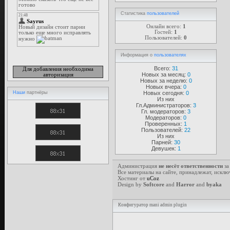
Статистика
пользователей
Онлайн всего:
1
Гостей:
1
Пользователей:
0
Информация о
пользователях
Всего:
31
Для добавления необходима
Новых за месяц:
0
авторизация
Новых за неделю:
0
Новых вчера:
0
Новых сегодня:
0
Наши
партнёры
Из них
Гл.Администраторов:
3
Гл. модераторов:
3
Модераторов:
0
Проверенных:
1
Пользователей:
22
Из них
Парней:
30
Девушек:
1
Администрация
не несёт ответственности
за
Все материалы на сайте, принадлежат, исклю
Хостинг от
uCoz
Design by
Softcore
and
Harror
and
byaka
Конфигуратор mani admin plugin