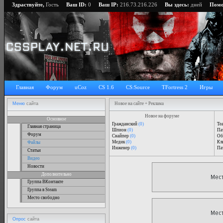
Здраствуйте,
Гость
Ваш ID:
0
Ваш IP:
216.73.216.226
Вы здесь:
дней
Пом
Главная
Форум
uCoz
CS 1.6
CS:Source
TFortress 2
Игры
Меню
сайта
Новое на сайте + Реклама
Новое на форуме
Основное
Гражданский
(0)
Tea
Главная страница
Шпион
(0)
Пат
Форум
Снайпер
(0)
Об
Медик
(0)
Кли
Файлы
Инженер
(0)
Пат
Статьи
Видео
Новости
Дополнительно
Группа ВКонтакте
Группа в Steam
Место свободно
Опрос
сайта