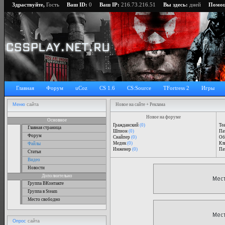
Здраствуйте,
Гость
Ваш ID:
0
Ваш IP:
216.73.216.51
Вы здесь:
дней
Помо
Главная
Форум
uCoz
CS 1.6
CS:Source
TFortress 2
Игры
Меню
сайта
Новое на сайте + Реклама
Новое на форуме
Основное
Гражданский
(0)
Tea
Главная страница
Шпион
(0)
Пат
Форум
Снайпер
(0)
Об
Медик
(0)
Кли
Файлы
Инженер
(0)
Пат
Статьи
Видео
Новости
Дополнительно
Группа ВКонтакте
Группа в Steam
Место свободно
Опрос
сайта