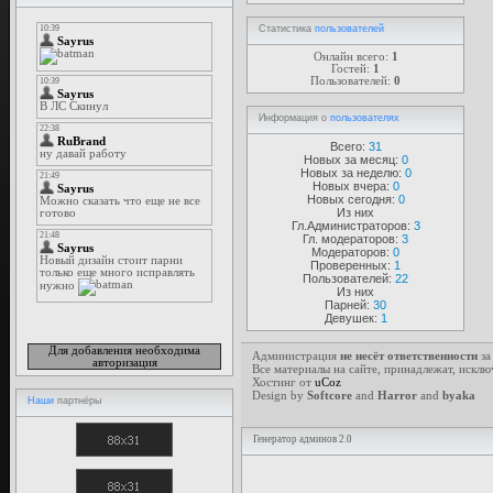
Статистика
пользователей
Онлайн всего:
1
Гостей:
1
Пользователей:
0
Информация о
пользователях
Всего:
31
Новых за месяц:
0
Новых за неделю:
0
Новых вчера:
0
Новых сегодня:
0
Из них
Гл.Администраторов:
3
Гл. модераторов:
3
Модераторов:
0
Проверенных:
1
Пользователей:
22
Из них
Парней:
30
Девушек:
1
Для добавления необходима
Администрация
не несёт ответственности
за
авторизация
Все материалы на сайте, принадлежат, исклю
Хостинг от
uCoz
Design by
Softcore
and
Harror
and
byaka
Наши
партнёры
Генератор админов 2.0