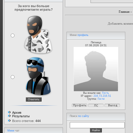
За кого вы больше
предпочитаете играть?
Главная
»
Добавлять коммен
Мини
профиль
Пятница
07.08.2026 19:51
Вы вошли как:
Гость
IP адрес:
216.73.216.51
Группа:
Гости
Архив
Результаты
Поиск
по сайту
Всего ответов:
444
Мини
чат