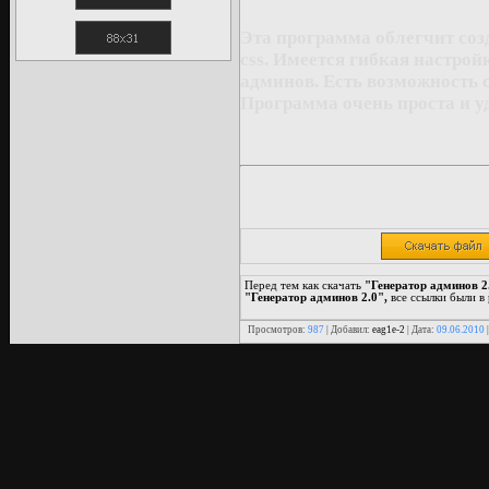
Эта программа облегчит соз
css. Имеется гибкая настро
админов. Есть возможность с
Программа очень проста и у
Перед тем как скачать
"Генератор админов 2
"Генератор админов 2.0",
все ссылки были в
Просмотров:
987
| Добавил:
eag1e-2
| Дата:
09.06.2010