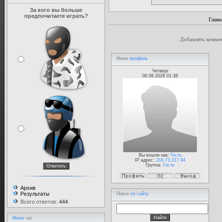
За кого вы больше
предпочитаете играть?
Главн
Добавлять коммен
Мини
профиль
Четверг
06.08.2026 01:38
Вы вошли как:
Гость
IP адрес:
216.73.217.94
Группа:
Гости
Архив
Результаты
Поиск
по сайту
Всего ответов:
444
Мини
чат