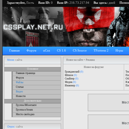
Здраствуйте,
Гость
Ваш ID:
0
Ваш IP:
216.73.217.94
Вы здесь:
дней
Помо
Главная
Форум
uCoz
CS 1.6
CS:Source
TFortress 2
Игры
Меню
сайта
Новое на сайте + Реклама
Новое на форуме
Основное
Гражданский
(0)
Tea
Главная страница
Шпион
(0)
Пат
Форум
Снайпер
(0)
Об
Медик
(0)
Кли
Файлы
Инженер
(0)
Пат
Статьи
Видео
Новости
Дополнительно
Группа ВКонтакте
Группа в Steam
Место свободно
Опрос
сайта