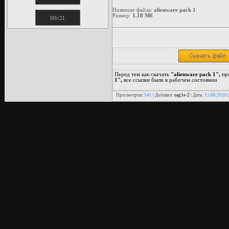
Название файла:
alienware pack 1
Размер:
1.18 Мб
Перед тем как скачать
"alienware pack 1",
пр
1",
все ссылки были в рабочем состоянии
Просмотров:
541
| Добавил:
eag1e-2
| Дата:
15.06.2010