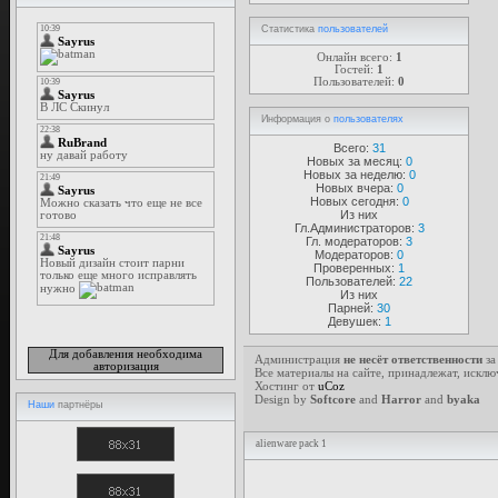
Статистика
пользователей
Онлайн всего:
1
Гостей:
1
Пользователей:
0
Информация о
пользователях
Всего:
31
Новых за месяц:
0
Новых за неделю:
0
Новых вчера:
0
Новых сегодня:
0
Из них
Гл.Администраторов:
3
Гл. модераторов:
3
Модераторов:
0
Проверенных:
1
Пользователей:
22
Из них
Парней:
30
Девушек:
1
Для добавления необходима
Администрация
не несёт ответственности
за
авторизация
Все материалы на сайте, принадлежат, исклю
Хостинг от
uCoz
Design by
Softcore
and
Harror
and
byaka
Наши
партнёры
alienware pack 1